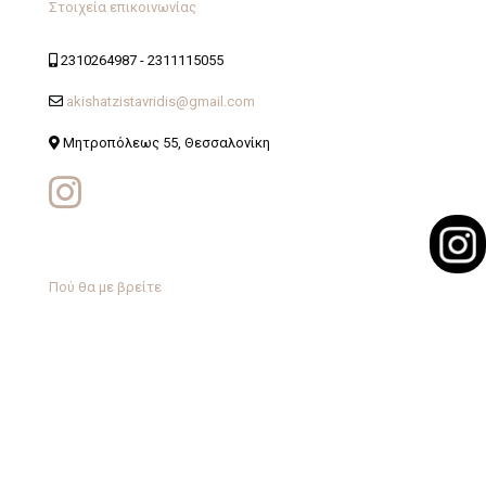
Στοιχεία επικοινωνίας
2310264987
-
2311115055
akishatzistavridis@gmail.com
Μητροπόλεως 55, Θεσσαλονίκη
Πού θα με βρείτε