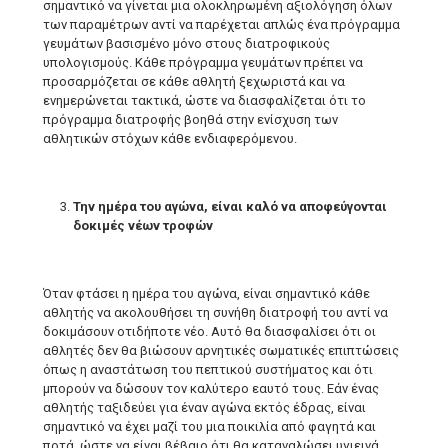
σημαντικό να γίνεται μια ολοκληρωμένη αξιολόγηση όλων
των παραμέτρων αντί να παρέχεται απλώς ένα πρόγραμμα
γευμάτων βασισμένο μόνο στους διατροφικούς
υπολογισμούς. Κάθε πρόγραμμα γευμάτων πρέπει να
προσαρμόζεται σε κάθε αθλητή ξεχωριστά και να
ενημερώνεται τακτικά, ώστε να διασφαλίζεται ότι το
πρόγραμμα διατροφής βοηθά στην ενίσχυση των
αθλητικών στόχων κάθε ενδιαφερόμενου.
Την ημέρα του αγώνα, είναι καλό να αποφεύγονται
δοκιμές νέων τροφών
Όταν φτάσει η ημέρα του αγώνα, είναι σημαντικό κάθε
αθλητής να ακολουθήσει τη συνήθη διατροφή του αντί να
δοκιμάσουν οτιδήποτε νέο. Αυτό θα διασφαλίσει ότι οι
αθλητές δεν θα βιώσουν αρνητικές σωματικές επιπτώσεις
όπως η αναστάτωση του πεπτικού συστήματος και ότι
μπορούν να δώσουν τον καλύτερο εαυτό τους. Εάν ένας
αθλητής ταξιδεύει για έναν αγώνα εκτός έδρας, είναι
σημαντικό να έχει μαζί του μια ποικιλία από φαγητά και
ποτά, ώστε να είναι βέβαιο ότι θα καταναλώσει υγιεινά